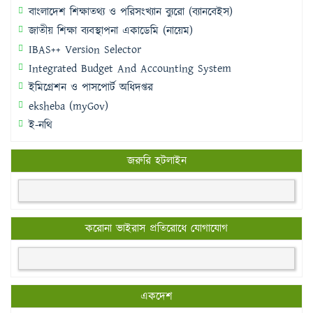
বাংলাদেশ শিক্ষাতথ্য ও পরিসংখ্যান ব্যুরো (ব্যানবেইস)
জাতীয় শিক্ষা ব্যবস্থাপনা একাডেমি (নায়েম)
IBAS++ Version Selector
Integrated Budget And Accounting System
ইমিগ্রেশন ও পাসপোর্ট অধিদপ্তর
eksheba (myGov)
ই-নথি
জরুরি হটলাইন
করোনা ভাইরাস প্রতিরোধে যোগাযোগ
একদেশ