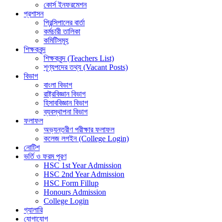
কোর্স ইনফরমেশন
প্রশাসন
প্রিন্সিপালের বার্তা
কর্মচারী তালিকা
কমিটিসমূহ
শিক্ষকবৃন্দ
শিক্ষকবৃন্দ (Teachers List)
শূণ্যপদের তথ্য (Vacant Posts)
বিভাগ
বাংলা বিভাগ
রাষ্ট্রবিজ্ঞান বিভাগ
হিসাববিজ্ঞান বিভাগ
ব্যবস্থাপনা বিভাগ
ফলাফল
অভ্যন্তরীণ পরীক্ষার ফলাফল
কলেজ লগইন (College Login)
নোটিশ
ভর্তি ও ফরম পূরণ
HSC 1st Year Admission
HSC 2nd Year Admission
HSC Form Fillup
Honours Admission
College Login
গ্যালারি
যোগাযোগ