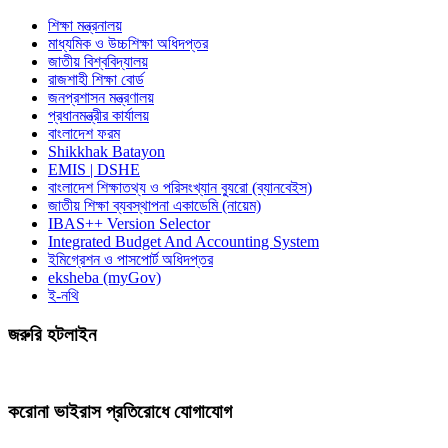
শিক্ষা মন্ত্রনালয়
মাধ্যমিক ও উচ্চশিক্ষা অধিদপ্তর
জাতীয় বিশ্ববিদ্যালয়
রাজশাহী শিক্ষা বোর্ড
জনপ্রশাসন মন্ত্রণালয়
প্রধানমন্ত্রীর কার্যালয়
বাংলাদেশ ফরম
Shikkhak Batayon
EMIS | DSHE
বাংলাদেশ শিক্ষাতথ্য ও পরিসংখ্যান ব্যুরো (ব্যানবেইস)
জাতীয় শিক্ষা ব্যবস্থাপনা একাডেমি (নায়েম)
IBAS++ Version Selector
Integrated Budget And Accounting System
ইমিগ্রেশন ও পাসপোর্ট অধিদপ্তর
eksheba (myGov)
ই-নথি
জরুরি হটলাইন
করোনা ভাইরাস প্রতিরোধে যোগাযোগ