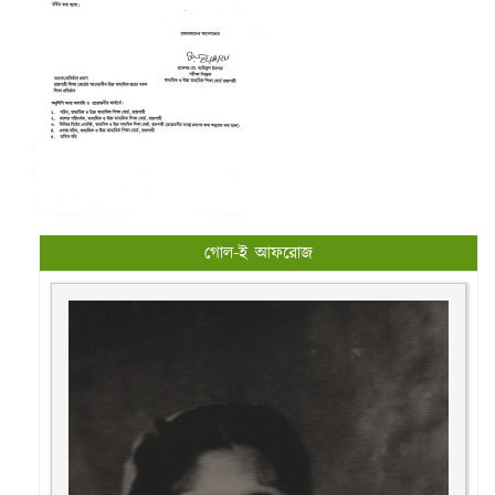
গোল-ই আফরোজ