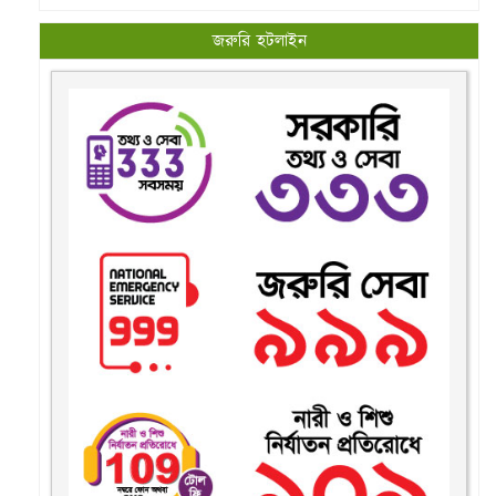
ই-নথি
জরুরি হটলাইন