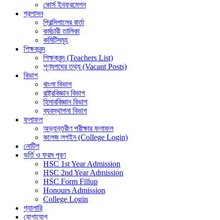
কোর্স ইনফরমেশন
প্রশাসন
প্রিন্সিপালের বার্তা
কর্মচারী তালিকা
কমিটিসমূহ
শিক্ষকবৃন্দ
শিক্ষকবৃন্দ (Teachers List)
শূণ্যপদের তথ্য (Vacant Posts)
বিভাগ
বাংলা বিভাগ
রাষ্ট্রবিজ্ঞান বিভাগ
হিসাববিজ্ঞান বিভাগ
ব্যবস্থাপনা বিভাগ
ফলাফল
অভ্যন্তরীণ পরীক্ষার ফলাফল
কলেজ লগইন (College Login)
নোটিশ
ভর্তি ও ফরম পূরণ
HSC 1st Year Admission
HSC 2nd Year Admission
HSC Form Fillup
Honours Admission
College Login
গ্যালারি
যোগাযোগ