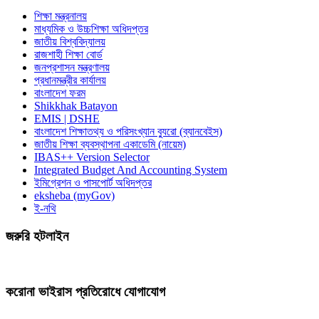
শিক্ষা মন্ত্রনালয়
মাধ্যমিক ও উচ্চশিক্ষা অধিদপ্তর
জাতীয় বিশ্ববিদ্যালয়
রাজশাহী শিক্ষা বোর্ড
জনপ্রশাসন মন্ত্রণালয়
প্রধানমন্ত্রীর কার্যালয়
বাংলাদেশ ফরম
Shikkhak Batayon
EMIS | DSHE
বাংলাদেশ শিক্ষাতথ্য ও পরিসংখ্যান ব্যুরো (ব্যানবেইস)
জাতীয় শিক্ষা ব্যবস্থাপনা একাডেমি (নায়েম)
IBAS++ Version Selector
Integrated Budget And Accounting System
ইমিগ্রেশন ও পাসপোর্ট অধিদপ্তর
eksheba (myGov)
ই-নথি
জরুরি হটলাইন
করোনা ভাইরাস প্রতিরোধে যোগাযোগ