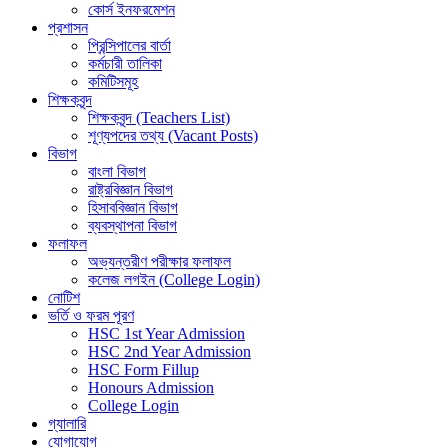
কোর্স ইনফরমেশন
প্রশাসন
প্রিন্সিপালের বার্তা
কর্মচারী তালিকা
কমিটিসমূহ
শিক্ষকবৃন্দ
শিক্ষকবৃন্দ (Teachers List)
শূণ্যপদের তথ্য (Vacant Posts)
বিভাগ
বাংলা বিভাগ
রাষ্ট্রবিজ্ঞান বিভাগ
হিসাববিজ্ঞান বিভাগ
ব্যবস্থাপনা বিভাগ
ফলাফল
অভ্যন্তরীণ পরীক্ষার ফলাফল
কলেজ লগইন (College Login)
নোটিশ
ভর্তি ও ফরম পূরণ
HSC 1st Year Admission
HSC 2nd Year Admission
HSC Form Fillup
Honours Admission
College Login
গ্যালারি
যোগাযোগ