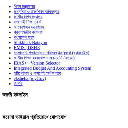
শিক্ষা মন্ত্রনালয়
মাধ্যমিক ও উচ্চশিক্ষা অধিদপ্তর
জাতীয় বিশ্ববিদ্যালয়
রাজশাহী শিক্ষা বোর্ড
জনপ্রশাসন মন্ত্রণালয়
প্রধানমন্ত্রীর কার্যালয়
বাংলাদেশ ফরম
Shikkhak Batayon
EMIS | DSHE
বাংলাদেশ শিক্ষাতথ্য ও পরিসংখ্যান ব্যুরো (ব্যানবেইস)
জাতীয় শিক্ষা ব্যবস্থাপনা একাডেমি (নায়েম)
IBAS++ Version Selector
Integrated Budget And Accounting System
ইমিগ্রেশন ও পাসপোর্ট অধিদপ্তর
eksheba (myGov)
ই-নথি
জরুরি হটলাইন
করোনা ভাইরাস প্রতিরোধে যোগাযোগ