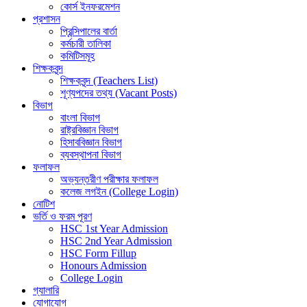
কোর্স ইনফরমেশন
প্রশাসন
প্রিন্সিপালের বার্তা
কর্মচারী তালিকা
কমিটিসমূহ
শিক্ষকবৃন্দ
শিক্ষকবৃন্দ (Teachers List)
শূণ্যপদের তথ্য (Vacant Posts)
বিভাগ
বাংলা বিভাগ
রাষ্ট্রবিজ্ঞান বিভাগ
হিসাববিজ্ঞান বিভাগ
ব্যবস্থাপনা বিভাগ
ফলাফল
অভ্যন্তরীণ পরীক্ষার ফলাফল
কলেজ লগইন (College Login)
নোটিশ
ভর্তি ও ফরম পূরণ
HSC 1st Year Admission
HSC 2nd Year Admission
HSC Form Fillup
Honours Admission
College Login
গ্যালারি
যোগাযোগ