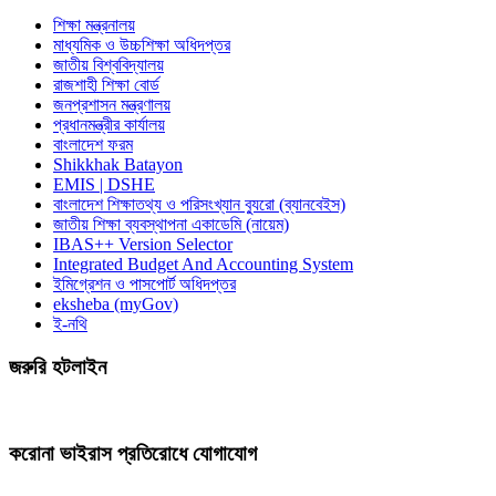
শিক্ষা মন্ত্রনালয়
মাধ্যমিক ও উচ্চশিক্ষা অধিদপ্তর
জাতীয় বিশ্ববিদ্যালয়
রাজশাহী শিক্ষা বোর্ড
জনপ্রশাসন মন্ত্রণালয়
প্রধানমন্ত্রীর কার্যালয়
বাংলাদেশ ফরম
Shikkhak Batayon
EMIS | DSHE
বাংলাদেশ শিক্ষাতথ্য ও পরিসংখ্যান ব্যুরো (ব্যানবেইস)
জাতীয় শিক্ষা ব্যবস্থাপনা একাডেমি (নায়েম)
IBAS++ Version Selector
Integrated Budget And Accounting System
ইমিগ্রেশন ও পাসপোর্ট অধিদপ্তর
eksheba (myGov)
ই-নথি
জরুরি হটলাইন
করোনা ভাইরাস প্রতিরোধে যোগাযোগ