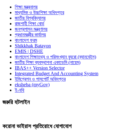
শিক্ষা মন্ত্রনালয়
মাধ্যমিক ও উচ্চশিক্ষা অধিদপ্তর
জাতীয় বিশ্ববিদ্যালয়
রাজশাহী শিক্ষা বোর্ড
জনপ্রশাসন মন্ত্রণালয়
প্রধানমন্ত্রীর কার্যালয়
বাংলাদেশ ফরম
Shikkhak Batayon
EMIS | DSHE
বাংলাদেশ শিক্ষাতথ্য ও পরিসংখ্যান ব্যুরো (ব্যানবেইস)
জাতীয় শিক্ষা ব্যবস্থাপনা একাডেমি (নায়েম)
IBAS++ Version Selector
Integrated Budget And Accounting System
ইমিগ্রেশন ও পাসপোর্ট অধিদপ্তর
eksheba (myGov)
ই-নথি
জরুরি হটলাইন
করোনা ভাইরাস প্রতিরোধে যোগাযোগ