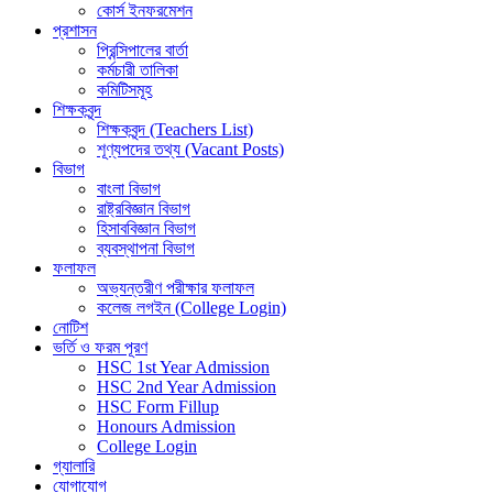
কোর্স ইনফরমেশন
প্রশাসন
প্রিন্সিপালের বার্তা
কর্মচারী তালিকা
কমিটিসমূহ
শিক্ষকবৃন্দ
শিক্ষকবৃন্দ (Teachers List)
শূণ্যপদের তথ্য (Vacant Posts)
বিভাগ
বাংলা বিভাগ
রাষ্ট্রবিজ্ঞান বিভাগ
হিসাববিজ্ঞান বিভাগ
ব্যবস্থাপনা বিভাগ
ফলাফল
অভ্যন্তরীণ পরীক্ষার ফলাফল
কলেজ লগইন (College Login)
নোটিশ
ভর্তি ও ফরম পূরণ
HSC 1st Year Admission
HSC 2nd Year Admission
HSC Form Fillup
Honours Admission
College Login
গ্যালারি
যোগাযোগ