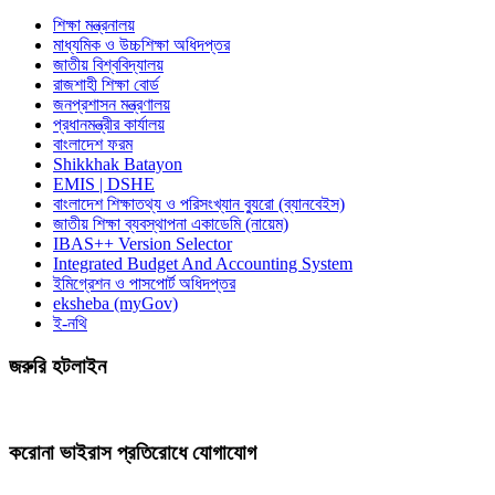
শিক্ষা মন্ত্রনালয়
মাধ্যমিক ও উচ্চশিক্ষা অধিদপ্তর
জাতীয় বিশ্ববিদ্যালয়
রাজশাহী শিক্ষা বোর্ড
জনপ্রশাসন মন্ত্রণালয়
প্রধানমন্ত্রীর কার্যালয়
বাংলাদেশ ফরম
Shikkhak Batayon
EMIS | DSHE
বাংলাদেশ শিক্ষাতথ্য ও পরিসংখ্যান ব্যুরো (ব্যানবেইস)
জাতীয় শিক্ষা ব্যবস্থাপনা একাডেমি (নায়েম)
IBAS++ Version Selector
Integrated Budget And Accounting System
ইমিগ্রেশন ও পাসপোর্ট অধিদপ্তর
eksheba (myGov)
ই-নথি
জরুরি হটলাইন
করোনা ভাইরাস প্রতিরোধে যোগাযোগ