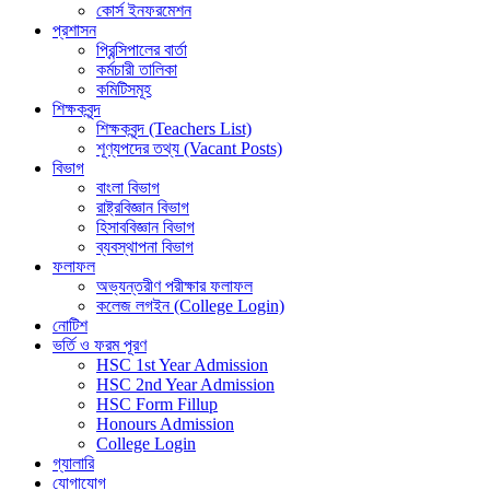
কোর্স ইনফরমেশন
প্রশাসন
প্রিন্সিপালের বার্তা
কর্মচারী তালিকা
কমিটিসমূহ
শিক্ষকবৃন্দ
শিক্ষকবৃন্দ (Teachers List)
শূণ্যপদের তথ্য (Vacant Posts)
বিভাগ
বাংলা বিভাগ
রাষ্ট্রবিজ্ঞান বিভাগ
হিসাববিজ্ঞান বিভাগ
ব্যবস্থাপনা বিভাগ
ফলাফল
অভ্যন্তরীণ পরীক্ষার ফলাফল
কলেজ লগইন (College Login)
নোটিশ
ভর্তি ও ফরম পূরণ
HSC 1st Year Admission
HSC 2nd Year Admission
HSC Form Fillup
Honours Admission
College Login
গ্যালারি
যোগাযোগ