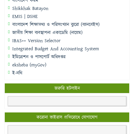
বাংলাদেশ ফরম
Shikkhak Batayon
EMIS | DSHE
বাংলাদেশ শিক্ষাতথ্য ও পরিসংখ্যান ব্যুরো (ব্যানবেইস)
জাতীয় শিক্ষা ব্যবস্থাপনা একাডেমি (নায়েম)
IBAS++ Version Selector
Integrated Budget And Accounting System
ইমিগ্রেশন ও পাসপোর্ট অধিদপ্তর
eksheba (myGov)
ই-নথি
জরুরি হটলাইন
করোনা ভাইরাস প্রতিরোধে যোগাযোগ