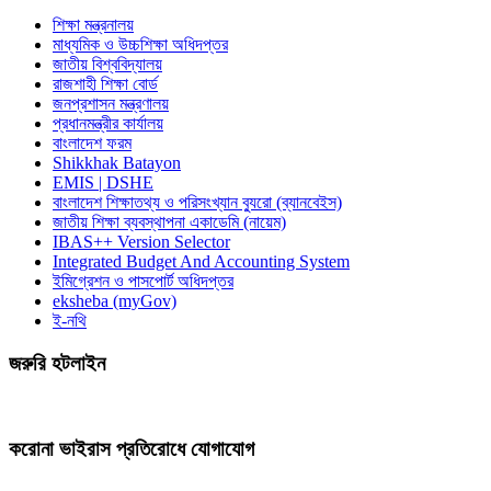
শিক্ষা মন্ত্রনালয়
মাধ্যমিক ও উচ্চশিক্ষা অধিদপ্তর
জাতীয় বিশ্ববিদ্যালয়
রাজশাহী শিক্ষা বোর্ড
জনপ্রশাসন মন্ত্রণালয়
প্রধানমন্ত্রীর কার্যালয়
বাংলাদেশ ফরম
Shikkhak Batayon
EMIS | DSHE
বাংলাদেশ শিক্ষাতথ্য ও পরিসংখ্যান ব্যুরো (ব্যানবেইস)
জাতীয় শিক্ষা ব্যবস্থাপনা একাডেমি (নায়েম)
IBAS++ Version Selector
Integrated Budget And Accounting System
ইমিগ্রেশন ও পাসপোর্ট অধিদপ্তর
eksheba (myGov)
ই-নথি
জরুরি হটলাইন
করোনা ভাইরাস প্রতিরোধে যোগাযোগ