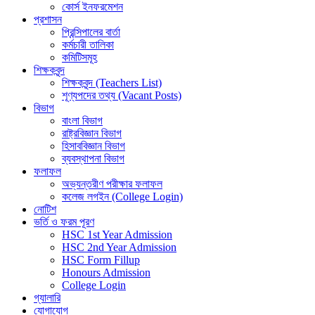
কোর্স ইনফরমেশন
প্রশাসন
প্রিন্সিপালের বার্তা
কর্মচারী তালিকা
কমিটিসমূহ
শিক্ষকবৃন্দ
শিক্ষকবৃন্দ (Teachers List)
শূণ্যপদের তথ্য (Vacant Posts)
বিভাগ
বাংলা বিভাগ
রাষ্ট্রবিজ্ঞান বিভাগ
হিসাববিজ্ঞান বিভাগ
ব্যবস্থাপনা বিভাগ
ফলাফল
অভ্যন্তরীণ পরীক্ষার ফলাফল
কলেজ লগইন (College Login)
নোটিশ
ভর্তি ও ফরম পূরণ
HSC 1st Year Admission
HSC 2nd Year Admission
HSC Form Fillup
Honours Admission
College Login
গ্যালারি
যোগাযোগ