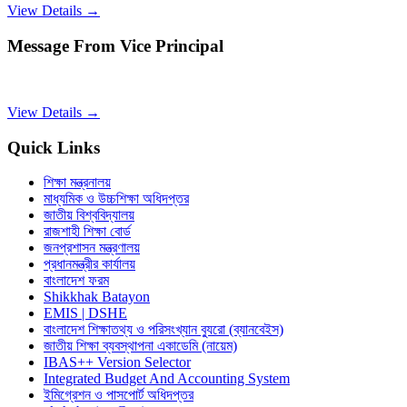
View Details →
Message From Vice Principal
View Details →
Quick Links
শিক্ষা মন্ত্রনালয়
মাধ্যমিক ও উচ্চশিক্ষা অধিদপ্তর
জাতীয় বিশ্ববিদ্যালয়
রাজশাহী শিক্ষা বোর্ড
জনপ্রশাসন মন্ত্রণালয়
প্রধানমন্ত্রীর কার্যালয়
বাংলাদেশ ফরম
Shikkhak Batayon
EMIS | DSHE
বাংলাদেশ শিক্ষাতথ্য ও পরিসংখ্যান ব্যুরো (ব্যানবেইস)
জাতীয় শিক্ষা ব্যবস্থাপনা একাডেমি (নায়েম)
IBAS++ Version Selector
Integrated Budget And Accounting System
ইমিগ্রেশন ও পাসপোর্ট অধিদপ্তর