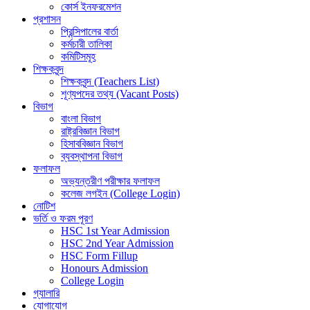
কোর্স ইনফরমেশন
প্রশাসন
প্রিন্সিপালের বার্তা
কর্মচারী তালিকা
কমিটিসমূহ
শিক্ষকবৃন্দ
শিক্ষকবৃন্দ (Teachers List)
শূণ্যপদের তথ্য (Vacant Posts)
বিভাগ
বাংলা বিভাগ
রাষ্ট্রবিজ্ঞান বিভাগ
হিসাববিজ্ঞান বিভাগ
ব্যবস্থাপনা বিভাগ
ফলাফল
অভ্যন্তরীণ পরীক্ষার ফলাফল
কলেজ লগইন (College Login)
নোটিশ
ভর্তি ও ফরম পূরণ
HSC 1st Year Admission
HSC 2nd Year Admission
HSC Form Fillup
Honours Admission
College Login
গ্যালারি
যোগাযোগ