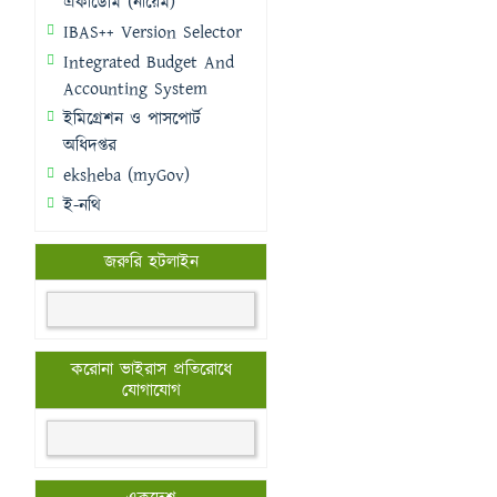
একাডেমি (নায়েম)
IBAS++ Version Selector
Integrated Budget And
Accounting System
ইমিগ্রেশন ও পাসপোর্ট
অধিদপ্তর
eksheba (myGov)
ই-নথি
জরুরি হটলাইন
করোনা ভাইরাস প্রতিরোধে
যোগাযোগ