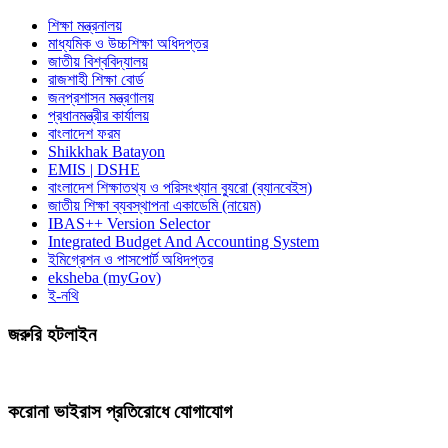
শিক্ষা মন্ত্রনালয়
মাধ্যমিক ও উচ্চশিক্ষা অধিদপ্তর
জাতীয় বিশ্ববিদ্যালয়
রাজশাহী শিক্ষা বোর্ড
জনপ্রশাসন মন্ত্রণালয়
প্রধানমন্ত্রীর কার্যালয়
বাংলাদেশ ফরম
Shikkhak Batayon
EMIS | DSHE
বাংলাদেশ শিক্ষাতথ্য ও পরিসংখ্যান ব্যুরো (ব্যানবেইস)
জাতীয় শিক্ষা ব্যবস্থাপনা একাডেমি (নায়েম)
IBAS++ Version Selector
Integrated Budget And Accounting System
ইমিগ্রেশন ও পাসপোর্ট অধিদপ্তর
eksheba (myGov)
ই-নথি
জরুরি হটলাইন
করোনা ভাইরাস প্রতিরোধে যোগাযোগ