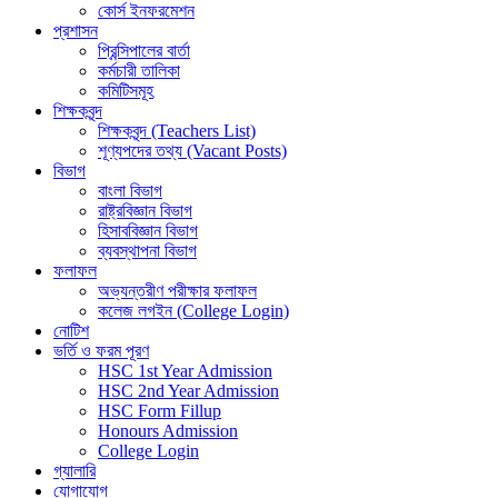
কোর্স ইনফরমেশন
প্রশাসন
প্রিন্সিপালের বার্তা
কর্মচারী তালিকা
কমিটিসমূহ
শিক্ষকবৃন্দ
শিক্ষকবৃন্দ (Teachers List)
শূণ্যপদের তথ্য (Vacant Posts)
বিভাগ
বাংলা বিভাগ
রাষ্ট্রবিজ্ঞান বিভাগ
হিসাববিজ্ঞান বিভাগ
ব্যবস্থাপনা বিভাগ
ফলাফল
অভ্যন্তরীণ পরীক্ষার ফলাফল
কলেজ লগইন (College Login)
নোটিশ
ভর্তি ও ফরম পূরণ
HSC 1st Year Admission
HSC 2nd Year Admission
HSC Form Fillup
Honours Admission
College Login
গ্যালারি
যোগাযোগ