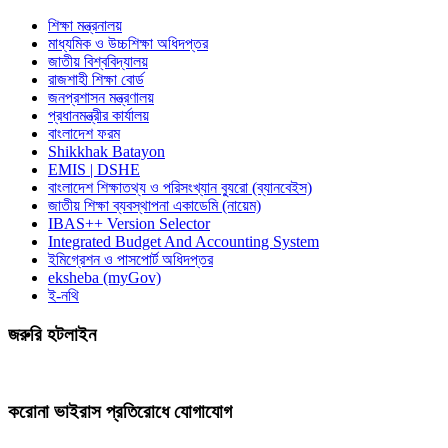
শিক্ষা মন্ত্রনালয়
মাধ্যমিক ও উচ্চশিক্ষা অধিদপ্তর
জাতীয় বিশ্ববিদ্যালয়
রাজশাহী শিক্ষা বোর্ড
জনপ্রশাসন মন্ত্রণালয়
প্রধানমন্ত্রীর কার্যালয়
বাংলাদেশ ফরম
Shikkhak Batayon
EMIS | DSHE
বাংলাদেশ শিক্ষাতথ্য ও পরিসংখ্যান ব্যুরো (ব্যানবেইস)
জাতীয় শিক্ষা ব্যবস্থাপনা একাডেমি (নায়েম)
IBAS++ Version Selector
Integrated Budget And Accounting System
ইমিগ্রেশন ও পাসপোর্ট অধিদপ্তর
eksheba (myGov)
ই-নথি
জরুরি হটলাইন
করোনা ভাইরাস প্রতিরোধে যোগাযোগ