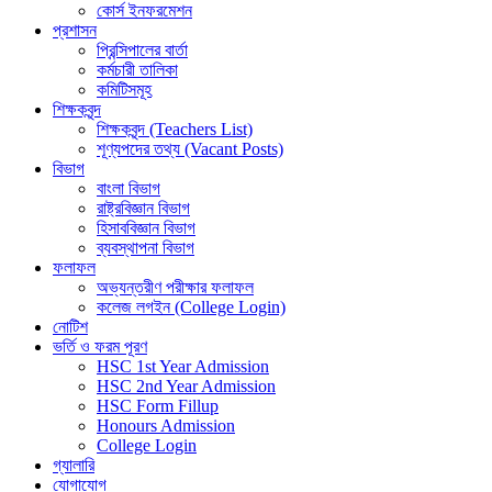
কোর্স ইনফরমেশন
প্রশাসন
প্রিন্সিপালের বার্তা
কর্মচারী তালিকা
কমিটিসমূহ
শিক্ষকবৃন্দ
শিক্ষকবৃন্দ (Teachers List)
শূণ্যপদের তথ্য (Vacant Posts)
বিভাগ
বাংলা বিভাগ
রাষ্ট্রবিজ্ঞান বিভাগ
হিসাববিজ্ঞান বিভাগ
ব্যবস্থাপনা বিভাগ
ফলাফল
অভ্যন্তরীণ পরীক্ষার ফলাফল
কলেজ লগইন (College Login)
নোটিশ
ভর্তি ও ফরম পূরণ
HSC 1st Year Admission
HSC 2nd Year Admission
HSC Form Fillup
Honours Admission
College Login
গ্যালারি
যোগাযোগ