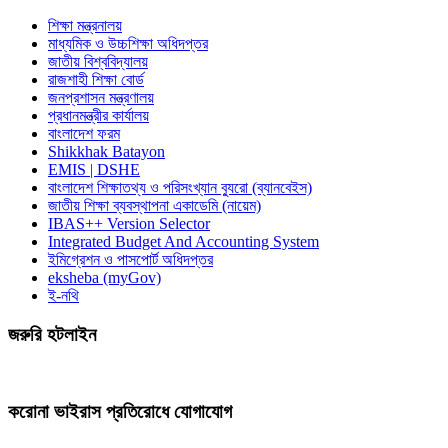
শিক্ষা মন্ত্রনালয়
মাধ্যমিক ও উচ্চশিক্ষা অধিদপ্তর
জাতীয় বিশ্ববিদ্যালয়
রাজশাহী শিক্ষা বোর্ড
জনপ্রশাসন মন্ত্রণালয়
প্রধানমন্ত্রীর কার্যালয়
বাংলাদেশ ফরম
Shikkhak Batayon
EMIS | DSHE
বাংলাদেশ শিক্ষাতথ্য ও পরিসংখ্যান ব্যুরো (ব্যানবেইস)
জাতীয় শিক্ষা ব্যবস্থাপনা একাডেমি (নায়েম)
IBAS++ Version Selector
Integrated Budget And Accounting System
ইমিগ্রেশন ও পাসপোর্ট অধিদপ্তর
eksheba (myGov)
ই-নথি
জরুরি হটলাইন
করোনা ভাইরাস প্রতিরোধে যোগাযোগ