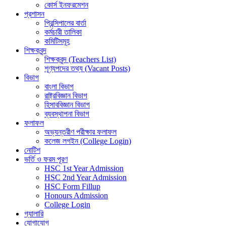
কোর্স ইনফরমেশন
প্রশাসন
প্রিন্সিপালের বার্তা
কর্মচারী তালিকা
কমিটিসমূহ
শিক্ষকবৃন্দ
শিক্ষকবৃন্দ (Teachers List)
শূণ্যপদের তথ্য (Vacant Posts)
বিভাগ
বাংলা বিভাগ
রাষ্ট্রবিজ্ঞান বিভাগ
হিসাববিজ্ঞান বিভাগ
ব্যবস্থাপনা বিভাগ
ফলাফল
অভ্যন্তরীণ পরীক্ষার ফলাফল
কলেজ লগইন (College Login)
নোটিশ
ভর্তি ও ফরম পূরণ
HSC 1st Year Admission
HSC 2nd Year Admission
HSC Form Fillup
Honours Admission
College Login
গ্যালারি
যোগাযোগ