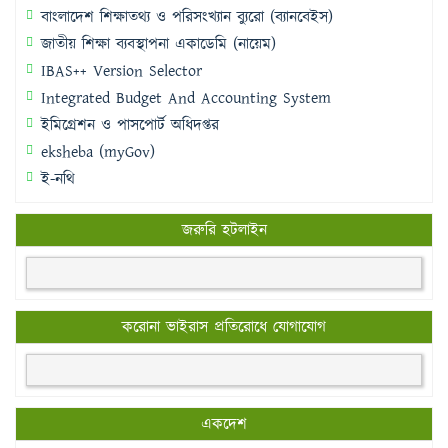
বাংলাদেশ শিক্ষাতথ্য ও পরিসংখ্যান ব্যুরো (ব্যানবেইস)
জাতীয় শিক্ষা ব্যবস্থাপনা একাডেমি (নায়েম)
IBAS++ Version Selector
Integrated Budget And Accounting System
ইমিগ্রেশন ও পাসপোর্ট অধিদপ্তর
eksheba (myGov)
ই-নথি
জরুরি হটলাইন
করোনা ভাইরাস প্রতিরোধে যোগাযোগ
একদেশ