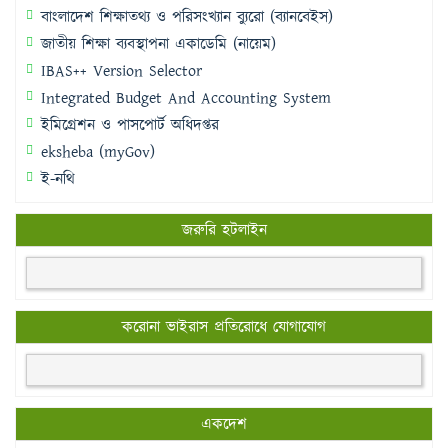
বাংলাদেশ শিক্ষাতথ্য ও পরিসংখ্যান ব্যুরো (ব্যানবেইস)
জাতীয় শিক্ষা ব্যবস্থাপনা একাডেমি (নায়েম)
IBAS++ Version Selector
Integrated Budget And Accounting System
ইমিগ্রেশন ও পাসপোর্ট অধিদপ্তর
eksheba (myGov)
ই-নথি
জরুরি হটলাইন
করোনা ভাইরাস প্রতিরোধে যোগাযোগ
একদেশ