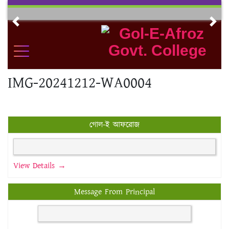
Skip
to
Previous
Nex
content
IMG-20241212-WA0004
গোল-ই আফরোজ
View Details →
Message From Principal