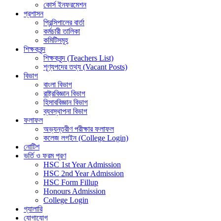
কোর্স ইনফরমেশন
প্রশাসন
প্রিন্সিপালের বার্তা
কর্মচারী তালিকা
কমিটিসমূহ
শিক্ষকবৃন্দ
শিক্ষকবৃন্দ (Teachers List)
শূণ্যপদের তথ্য (Vacant Posts)
বিভাগ
বাংলা বিভাগ
রাষ্ট্রবিজ্ঞান বিভাগ
হিসাববিজ্ঞান বিভাগ
ব্যবস্থাপনা বিভাগ
ফলাফল
অভ্যন্তরীণ পরীক্ষার ফলাফল
কলেজ লগইন (College Login)
নোটিশ
ভর্তি ও ফরম পূরণ
HSC 1st Year Admission
HSC 2nd Year Admission
HSC Form Fillup
Honours Admission
College Login
গ্যালারি
যোগাযোগ