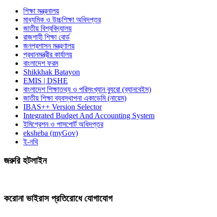
শিক্ষা মন্ত্রনালয়
মাধ্যমিক ও উচ্চশিক্ষা অধিদপ্তর
জাতীয় বিশ্ববিদ্যালয়
রাজশাহী শিক্ষা বোর্ড
জনপ্রশাসন মন্ত্রণালয়
প্রধানমন্ত্রীর কার্যালয়
বাংলাদেশ ফরম
Shikkhak Batayon
EMIS | DSHE
বাংলাদেশ শিক্ষাতথ্য ও পরিসংখ্যান ব্যুরো (ব্যানবেইস)
জাতীয় শিক্ষা ব্যবস্থাপনা একাডেমি (নায়েম)
IBAS++ Version Selector
Integrated Budget And Accounting System
ইমিগ্রেশন ও পাসপোর্ট অধিদপ্তর
eksheba (myGov)
ই-নথি
জরুরি হটলাইন
করোনা ভাইরাস প্রতিরোধে যোগাযোগ