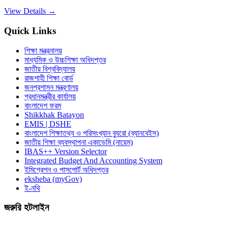
View Details →
Quick Links
শিক্ষা মন্ত্রনালয়
মাধ্যমিক ও উচ্চশিক্ষা অধিদপ্তর
জাতীয় বিশ্ববিদ্যালয়
রাজশাহী শিক্ষা বোর্ড
জনপ্রশাসন মন্ত্রণালয়
প্রধানমন্ত্রীর কার্যালয়
বাংলাদেশ ফরম
Shikkhak Batayon
EMIS | DSHE
বাংলাদেশ শিক্ষাতথ্য ও পরিসংখ্যান ব্যুরো (ব্যানবেইস)
জাতীয় শিক্ষা ব্যবস্থাপনা একাডেমি (নায়েম)
IBAS++ Version Selector
Integrated Budget And Accounting System
ইমিগ্রেশন ও পাসপোর্ট অধিদপ্তর
eksheba (myGov)
ই-নথি
জরুরি হটলাইন