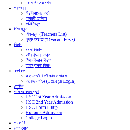
কোর্স ইনফরমেশন
প্রশাসন
প্রিন্সিপালের বার্তা
কর্মচারী তালিকা
কমিটিসমূহ
শিক্ষকবৃন্দ
শিক্ষকবৃন্দ (Teachers List)
শূণ্যপদের তথ্য (Vacant Posts)
বিভাগ
বাংলা বিভাগ
রাষ্ট্রবিজ্ঞান বিভাগ
হিসাববিজ্ঞান বিভাগ
ব্যবস্থাপনা বিভাগ
ফলাফল
অভ্যন্তরীণ পরীক্ষার ফলাফল
কলেজ লগইন (College Login)
নোটিশ
ভর্তি ও ফরম পূরণ
HSC 1st Year Admission
HSC 2nd Year Admission
HSC Form Fillup
Honours Admission
College Login
গ্যালারি
যোগাযোগ