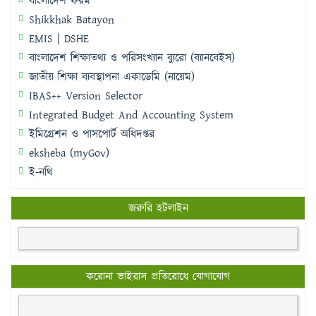
বাংলাদেশ ফরম
Shikkhak Batayon
EMIS | DSHE
বাংলাদেশ শিক্ষাতথ্য ও পরিসংখ্যান ব্যুরো (ব্যানবেইস)
জাতীয় শিক্ষা ব্যবস্থাপনা একাডেমি (নায়েম)
IBAS++ Version Selector
Integrated Budget And Accounting System
ইমিগ্রেশন ও পাসপোর্ট অধিদপ্তর
eksheba (myGov)
ই-নথি
জরুরি হটলাইন
করোনা ভাইরাস প্রতিরোধে যোগাযোগ