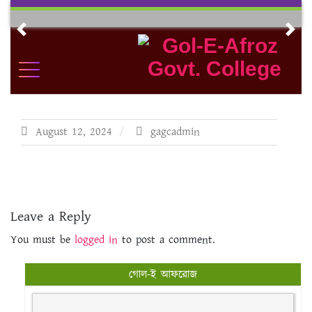
Skip
to
Previous
Nex
content
August 12, 2024
gagcadmin
Leave a Reply
You must be
logged in
to post a comment.
গোল-ই আফরোজ