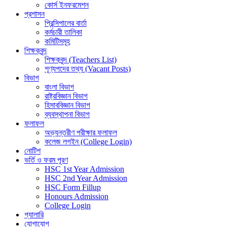
কোর্স ইনফরমেশন
প্রশাসন
প্রিন্সিপালের বার্তা
কর্মচারী তালিকা
কমিটিসমূহ
শিক্ষকবৃন্দ
শিক্ষকবৃন্দ (Teachers List)
শূণ্যপদের তথ্য (Vacant Posts)
বিভাগ
বাংলা বিভাগ
রাষ্ট্রবিজ্ঞান বিভাগ
হিসাববিজ্ঞান বিভাগ
ব্যবস্থাপনা বিভাগ
ফলাফল
অভ্যন্তরীণ পরীক্ষার ফলাফল
কলেজ লগইন (College Login)
নোটিশ
ভর্তি ও ফরম পূরণ
HSC 1st Year Admission
HSC 2nd Year Admission
HSC Form Fillup
Honours Admission
College Login
গ্যালারি
যোগাযোগ