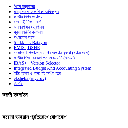
শিক্ষা মন্ত্রনালয়
মাধ্যমিক ও উচ্চশিক্ষা অধিদপ্তর
জাতীয় বিশ্ববিদ্যালয়
রাজশাহী শিক্ষা বোর্ড
জনপ্রশাসন মন্ত্রণালয়
প্রধানমন্ত্রীর কার্যালয়
বাংলাদেশ ফরম
Shikkhak Batayon
EMIS | DSHE
বাংলাদেশ শিক্ষাতথ্য ও পরিসংখ্যান ব্যুরো (ব্যানবেইস)
জাতীয় শিক্ষা ব্যবস্থাপনা একাডেমি (নায়েম)
IBAS++ Version Selector
Integrated Budget And Accounting System
ইমিগ্রেশন ও পাসপোর্ট অধিদপ্তর
eksheba (myGov)
ই-নথি
জরুরি হটলাইন
করোনা ভাইরাস প্রতিরোধে যোগাযোগ