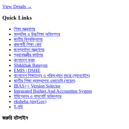
View Details →
Quick Links
শিক্ষা মন্ত্রনালয়
মাধ্যমিক ও উচ্চশিক্ষা অধিদপ্তর
জাতীয় বিশ্ববিদ্যালয়
রাজশাহী শিক্ষা বোর্ড
জনপ্রশাসন মন্ত্রণালয়
প্রধানমন্ত্রীর কার্যালয়
বাংলাদেশ ফরম
Shikkhak Batayon
EMIS | DSHE
বাংলাদেশ শিক্ষাতথ্য ও পরিসংখ্যান ব্যুরো (ব্যানবেইস)
জাতীয় শিক্ষা ব্যবস্থাপনা একাডেমি (নায়েম)
IBAS++ Version Selector
Integrated Budget And Accounting System
ইমিগ্রেশন ও পাসপোর্ট অধিদপ্তর
eksheba (myGov)
ই-নথি
জরুরি হটলাইন