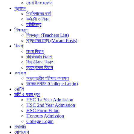
কোর্স ইনফরমেশন
প্রশাসন
প্রিন্সিপালের বার্তা
কর্মচারী তালিকা
কমিটিসমূহ
শিক্ষকবৃন্দ
শিক্ষকবৃন্দ (Teachers List)
শূণ্যপদের তথ্য (Vacant Posts)
বিভাগ
বাংলা বিভাগ
রাষ্ট্রবিজ্ঞান বিভাগ
হিসাববিজ্ঞান বিভাগ
ব্যবস্থাপনা বিভাগ
ফলাফল
অভ্যন্তরীণ পরীক্ষার ফলাফল
কলেজ লগইন (College Login)
নোটিশ
ভর্তি ও ফরম পূরণ
HSC 1st Year Admission
HSC 2nd Year Admission
HSC Form Fillup
Honours Admission
College Login
গ্যালারি
যোগাযোগ