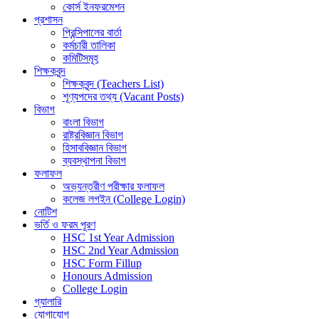
কোর্স ইনফরমেশন
প্রশাসন
প্রিন্সিপালের বার্তা
কর্মচারী তালিকা
কমিটিসমূহ
শিক্ষকবৃন্দ
শিক্ষকবৃন্দ (Teachers List)
শূণ্যপদের তথ্য (Vacant Posts)
বিভাগ
বাংলা বিভাগ
রাষ্ট্রবিজ্ঞান বিভাগ
হিসাববিজ্ঞান বিভাগ
ব্যবস্থাপনা বিভাগ
ফলাফল
অভ্যন্তরীণ পরীক্ষার ফলাফল
কলেজ লগইন (College Login)
নোটিশ
ভর্তি ও ফরম পূরণ
HSC 1st Year Admission
HSC 2nd Year Admission
HSC Form Fillup
Honours Admission
College Login
গ্যালারি
যোগাযোগ