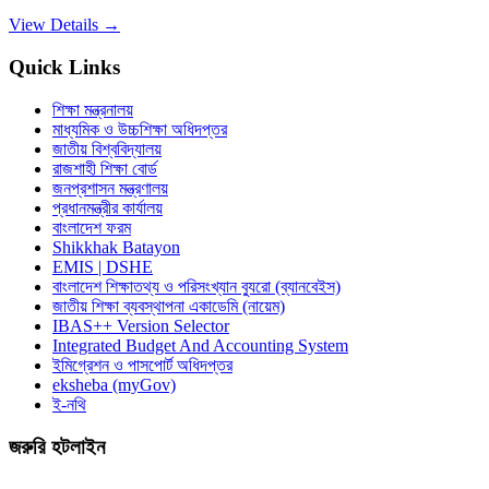
View Details →
Quick Links
শিক্ষা মন্ত্রনালয়
মাধ্যমিক ও উচ্চশিক্ষা অধিদপ্তর
জাতীয় বিশ্ববিদ্যালয়
রাজশাহী শিক্ষা বোর্ড
জনপ্রশাসন মন্ত্রণালয়
প্রধানমন্ত্রীর কার্যালয়
বাংলাদেশ ফরম
Shikkhak Batayon
EMIS | DSHE
বাংলাদেশ শিক্ষাতথ্য ও পরিসংখ্যান ব্যুরো (ব্যানবেইস)
জাতীয় শিক্ষা ব্যবস্থাপনা একাডেমি (নায়েম)
IBAS++ Version Selector
Integrated Budget And Accounting System
ইমিগ্রেশন ও পাসপোর্ট অধিদপ্তর
eksheba (myGov)
ই-নথি
জরুরি হটলাইন