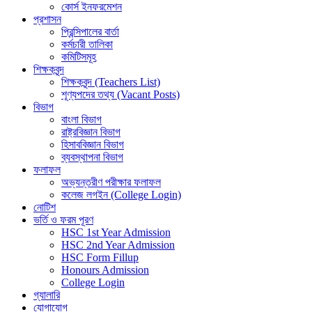
কোর্স ইনফরমেশন
প্রশাসন
প্রিন্সিপালের বার্তা
কর্মচারী তালিকা
কমিটিসমূহ
শিক্ষকবৃন্দ
শিক্ষকবৃন্দ (Teachers List)
শূণ্যপদের তথ্য (Vacant Posts)
বিভাগ
বাংলা বিভাগ
রাষ্ট্রবিজ্ঞান বিভাগ
হিসাববিজ্ঞান বিভাগ
ব্যবস্থাপনা বিভাগ
ফলাফল
অভ্যন্তরীণ পরীক্ষার ফলাফল
কলেজ লগইন (College Login)
নোটিশ
ভর্তি ও ফরম পূরণ
HSC 1st Year Admission
HSC 2nd Year Admission
HSC Form Fillup
Honours Admission
College Login
গ্যালারি
যোগাযোগ