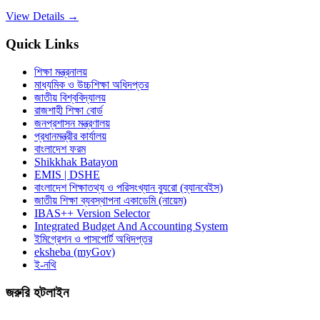
View Details →
Quick Links
শিক্ষা মন্ত্রনালয়
মাধ্যমিক ও উচ্চশিক্ষা অধিদপ্তর
জাতীয় বিশ্ববিদ্যালয়
রাজশাহী শিক্ষা বোর্ড
জনপ্রশাসন মন্ত্রণালয়
প্রধানমন্ত্রীর কার্যালয়
বাংলাদেশ ফরম
Shikkhak Batayon
EMIS | DSHE
বাংলাদেশ শিক্ষাতথ্য ও পরিসংখ্যান ব্যুরো (ব্যানবেইস)
জাতীয় শিক্ষা ব্যবস্থাপনা একাডেমি (নায়েম)
IBAS++ Version Selector
Integrated Budget And Accounting System
ইমিগ্রেশন ও পাসপোর্ট অধিদপ্তর
eksheba (myGov)
ই-নথি
জরুরি হটলাইন