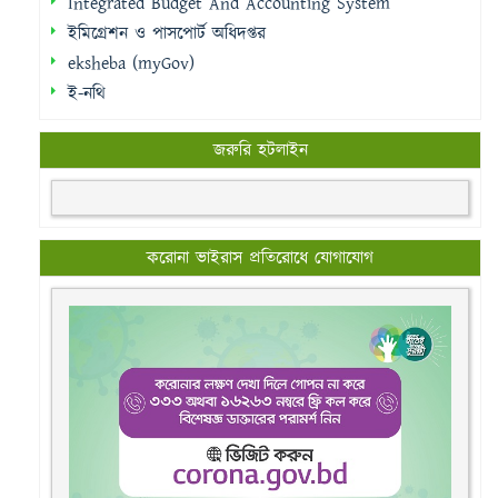
IBAS++ Version Selector
Integrated Budget And Accounting System
ইমিগ্রেশন ও পাসপোর্ট অধিদপ্তর
eksheba (myGov)
ই-নথি
জরুরি হটলাইন
করোনা ভাইরাস প্রতিরোধে যোগাযোগ