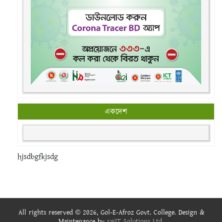
একদেশ
hjsdbgfkjsdg