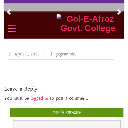
Skip
to
Previous
Nex
content
April 8, 2025
gagcadmin
Leave a Reply
You must be
logged in
to post a comment.
গোল-ই আফরোজ