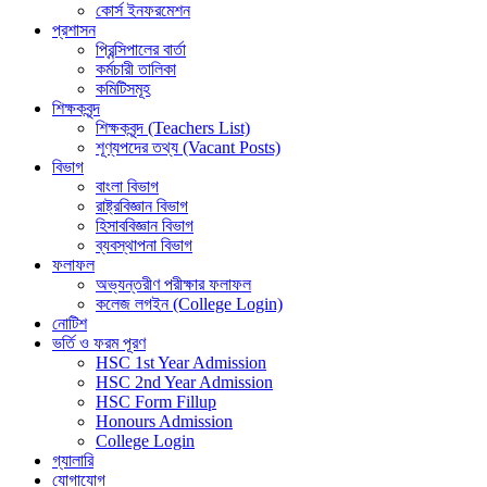
কোর্স ইনফরমেশন
প্রশাসন
প্রিন্সিপালের বার্তা
কর্মচারী তালিকা
কমিটিসমূহ
শিক্ষকবৃন্দ
শিক্ষকবৃন্দ (Teachers List)
শূণ্যপদের তথ্য (Vacant Posts)
বিভাগ
বাংলা বিভাগ
রাষ্ট্রবিজ্ঞান বিভাগ
হিসাববিজ্ঞান বিভাগ
ব্যবস্থাপনা বিভাগ
ফলাফল
অভ্যন্তরীণ পরীক্ষার ফলাফল
কলেজ লগইন (College Login)
নোটিশ
ভর্তি ও ফরম পূরণ
HSC 1st Year Admission
HSC 2nd Year Admission
HSC Form Fillup
Honours Admission
College Login
গ্যালারি
যোগাযোগ