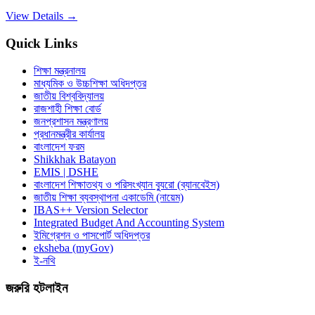
View Details →
Quick Links
শিক্ষা মন্ত্রনালয়
মাধ্যমিক ও উচ্চশিক্ষা অধিদপ্তর
জাতীয় বিশ্ববিদ্যালয়
রাজশাহী শিক্ষা বোর্ড
জনপ্রশাসন মন্ত্রণালয়
প্রধানমন্ত্রীর কার্যালয়
বাংলাদেশ ফরম
Shikkhak Batayon
EMIS | DSHE
বাংলাদেশ শিক্ষাতথ্য ও পরিসংখ্যান ব্যুরো (ব্যানবেইস)
জাতীয় শিক্ষা ব্যবস্থাপনা একাডেমি (নায়েম)
IBAS++ Version Selector
Integrated Budget And Accounting System
ইমিগ্রেশন ও পাসপোর্ট অধিদপ্তর
eksheba (myGov)
ই-নথি
জরুরি হটলাইন