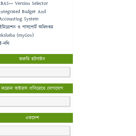
IBAS++ Version Selector
Integrated Budget And
Accounting System
ইমিগ্রেশন ও পাসপোর্ট অধিদপ্তর
eksheba (myGov)
ই-নথি
জরুরি হটলাইন
করোনা ভাইরাস প্রতিরোধে যোগাযোগ
একদেশ