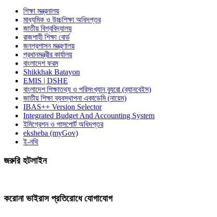
শিক্ষা মন্ত্রনালয়
মাধ্যমিক ও উচ্চশিক্ষা অধিদপ্তর
জাতীয় বিশ্ববিদ্যালয়
রাজশাহী শিক্ষা বোর্ড
জনপ্রশাসন মন্ত্রণালয়
প্রধানমন্ত্রীর কার্যালয়
বাংলাদেশ ফরম
Shikkhak Batayon
EMIS | DSHE
বাংলাদেশ শিক্ষাতথ্য ও পরিসংখ্যান ব্যুরো (ব্যানবেইস)
জাতীয় শিক্ষা ব্যবস্থাপনা একাডেমি (নায়েম)
IBAS++ Version Selector
Integrated Budget And Accounting System
ইমিগ্রেশন ও পাসপোর্ট অধিদপ্তর
eksheba (myGov)
ই-নথি
জরুরি হটলাইন
করোনা ভাইরাস প্রতিরোধে যোগাযোগ