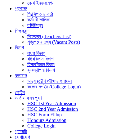
কোর্স ইনফরমেশন
প্রশাসন
প্রিন্সিপালের বার্তা
কর্মচারী তালিকা
কমিটিসমূহ
শিক্ষকবৃন্দ
শিক্ষকবৃন্দ (Teachers List)
শূণ্যপদের তথ্য (Vacant Posts)
বিভাগ
বাংলা বিভাগ
রাষ্ট্রবিজ্ঞান বিভাগ
হিসাববিজ্ঞান বিভাগ
ব্যবস্থাপনা বিভাগ
ফলাফল
অভ্যন্তরীণ পরীক্ষার ফলাফল
কলেজ লগইন (College Login)
নোটিশ
ভর্তি ও ফরম পূরণ
HSC 1st Year Admission
HSC 2nd Year Admission
HSC Form Fillup
Honours Admission
College Login
গ্যালারি
যোগাযোগ