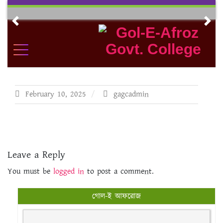
Skip
to
Previous
Nex
content
February 10, 2025
gagcadmin
Leave a Reply
You must be
logged in
to post a comment.
গোল-ই আফরোজ