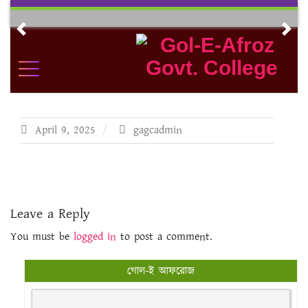
Skip
to
Previous
Nex
content
April 9, 2025
gagcadmin
Leave a Reply
You must be
logged in
to post a comment.
গোল-ই আফরোজ