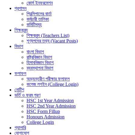
কোর্স ইনফরমেশন
প্রশাসন
প্রিন্সিপালের বার্তা
কর্মচারী তালিকা
কমিটিসমূহ
শিক্ষকবৃন্দ
শিক্ষকবৃন্দ (Teachers List)
শূণ্যপদের তথ্য (Vacant Posts)
বিভাগ
বাংলা বিভাগ
রাষ্ট্রবিজ্ঞান বিভাগ
হিসাববিজ্ঞান বিভাগ
ব্যবস্থাপনা বিভাগ
ফলাফল
অভ্যন্তরীণ পরীক্ষার ফলাফল
কলেজ লগইন (College Login)
নোটিশ
ভর্তি ও ফরম পূরণ
HSC 1st Year Admission
HSC 2nd Year Admission
HSC Form Fillup
Honours Admission
College Login
গ্যালারি
যোগাযোগ