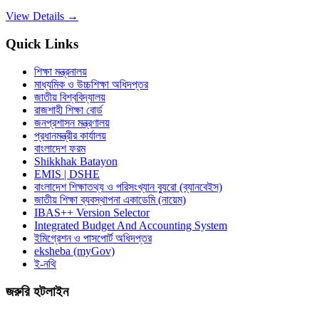
View Details →
Quick Links
শিক্ষা মন্ত্রনালয়
মাধ্যমিক ও উচ্চশিক্ষা অধিদপ্তর
জাতীয় বিশ্ববিদ্যালয়
রাজশাহী শিক্ষা বোর্ড
জনপ্রশাসন মন্ত্রণালয়
প্রধানমন্ত্রীর কার্যালয়
বাংলাদেশ ফরম
Shikkhak Batayon
EMIS | DSHE
বাংলাদেশ শিক্ষাতথ্য ও পরিসংখ্যান ব্যুরো (ব্যানবেইস)
জাতীয় শিক্ষা ব্যবস্থাপনা একাডেমি (নায়েম)
IBAS++ Version Selector
Integrated Budget And Accounting System
ইমিগ্রেশন ও পাসপোর্ট অধিদপ্তর
eksheba (myGov)
ই-নথি
জরুরি হটলাইন