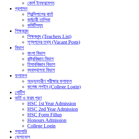
কোর্স ইনফরমেশন
প্রশাসন
প্রিন্সিপালের বার্তা
কর্মচারী তালিকা
কমিটিসমূহ
শিক্ষকবৃন্দ
শিক্ষকবৃন্দ (Teachers List)
শূণ্যপদের তথ্য (Vacant Posts)
বিভাগ
বাংলা বিভাগ
রাষ্ট্রবিজ্ঞান বিভাগ
হিসাববিজ্ঞান বিভাগ
ব্যবস্থাপনা বিভাগ
ফলাফল
অভ্যন্তরীণ পরীক্ষার ফলাফল
কলেজ লগইন (College Login)
নোটিশ
ভর্তি ও ফরম পূরণ
HSC 1st Year Admission
HSC 2nd Year Admission
HSC Form Fillup
Honours Admission
College Login
গ্যালারি
যোগাযোগ