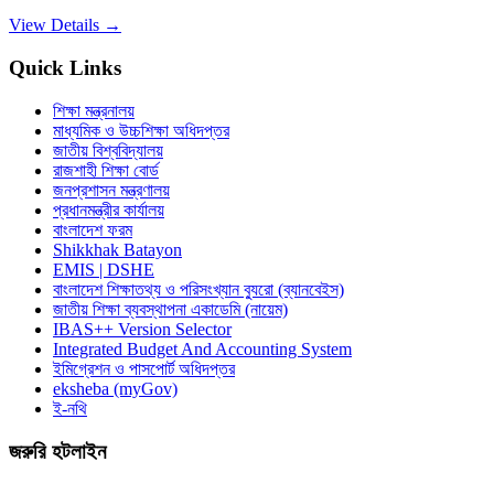
View Details →
Quick Links
শিক্ষা মন্ত্রনালয়
মাধ্যমিক ও উচ্চশিক্ষা অধিদপ্তর
জাতীয় বিশ্ববিদ্যালয়
রাজশাহী শিক্ষা বোর্ড
জনপ্রশাসন মন্ত্রণালয়
প্রধানমন্ত্রীর কার্যালয়
বাংলাদেশ ফরম
Shikkhak Batayon
EMIS | DSHE
বাংলাদেশ শিক্ষাতথ্য ও পরিসংখ্যান ব্যুরো (ব্যানবেইস)
জাতীয় শিক্ষা ব্যবস্থাপনা একাডেমি (নায়েম)
IBAS++ Version Selector
Integrated Budget And Accounting System
ইমিগ্রেশন ও পাসপোর্ট অধিদপ্তর
eksheba (myGov)
ই-নথি
জরুরি হটলাইন