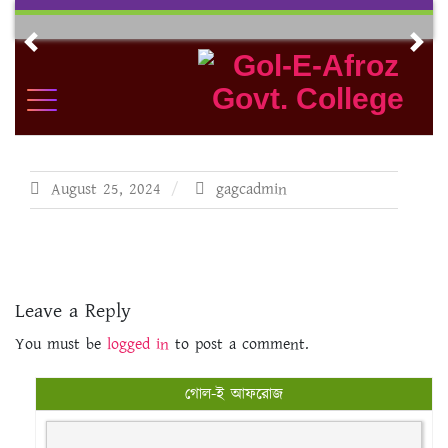
Skip
to
Previous
Nex
content
August 25, 2024
gagcadmin
Leave a Reply
You must be
logged in
to post a comment.
গোল-ই আফরোজ