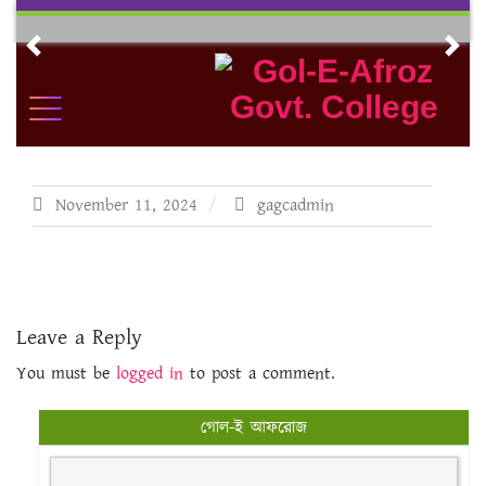
Skip
to
Previous
Nex
content
November 11, 2024
gagcadmin
Leave a Reply
You must be
logged in
to post a comment.
গোল-ই আফরোজ