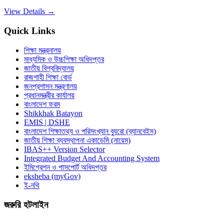
View Details →
Quick Links
শিক্ষা মন্ত্রনালয়
মাধ্যমিক ও উচ্চশিক্ষা অধিদপ্তর
জাতীয় বিশ্ববিদ্যালয়
রাজশাহী শিক্ষা বোর্ড
জনপ্রশাসন মন্ত্রণালয়
প্রধানমন্ত্রীর কার্যালয়
বাংলাদেশ ফরম
Shikkhak Batayon
EMIS | DSHE
বাংলাদেশ শিক্ষাতথ্য ও পরিসংখ্যান ব্যুরো (ব্যানবেইস)
জাতীয় শিক্ষা ব্যবস্থাপনা একাডেমি (নায়েম)
IBAS++ Version Selector
Integrated Budget And Accounting System
ইমিগ্রেশন ও পাসপোর্ট অধিদপ্তর
eksheba (myGov)
ই-নথি
জরুরি হটলাইন