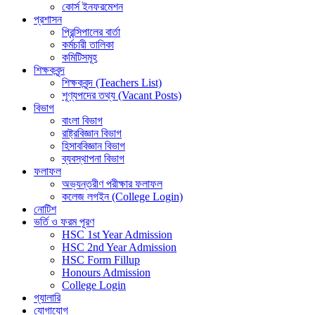
কোর্স ইনফরমেশন
প্রশাসন
প্রিন্সিপালের বার্তা
কর্মচারী তালিকা
কমিটিসমূহ
শিক্ষকবৃন্দ
শিক্ষকবৃন্দ (Teachers List)
শূণ্যপদের তথ্য (Vacant Posts)
বিভাগ
বাংলা বিভাগ
রাষ্ট্রবিজ্ঞান বিভাগ
হিসাববিজ্ঞান বিভাগ
ব্যবস্থাপনা বিভাগ
ফলাফল
অভ্যন্তরীণ পরীক্ষার ফলাফল
কলেজ লগইন (College Login)
নোটিশ
ভর্তি ও ফরম পূরণ
HSC 1st Year Admission
HSC 2nd Year Admission
HSC Form Fillup
Honours Admission
College Login
গ্যালারি
যোগাযোগ