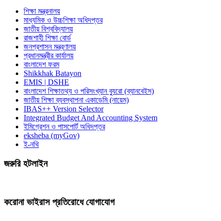
শিক্ষা মন্ত্রনালয়
মাধ্যমিক ও উচ্চশিক্ষা অধিদপ্তর
জাতীয় বিশ্ববিদ্যালয়
রাজশাহী শিক্ষা বোর্ড
জনপ্রশাসন মন্ত্রণালয়
প্রধানমন্ত্রীর কার্যালয়
বাংলাদেশ ফরম
Shikkhak Batayon
EMIS | DSHE
বাংলাদেশ শিক্ষাতথ্য ও পরিসংখ্যান ব্যুরো (ব্যানবেইস)
জাতীয় শিক্ষা ব্যবস্থাপনা একাডেমি (নায়েম)
IBAS++ Version Selector
Integrated Budget And Accounting System
ইমিগ্রেশন ও পাসপোর্ট অধিদপ্তর
eksheba (myGov)
ই-নথি
জরুরি হটলাইন
করোনা ভাইরাস প্রতিরোধে যোগাযোগ