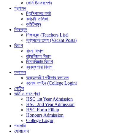
কোর্স ইনফরমেশন
প্রশাসন
প্রিন্সিপালের বার্তা
কর্মচারী তালিকা
কমিটিসমূহ
শিক্ষকবৃন্দ
শিক্ষকবৃন্দ (Teachers List)
শূণ্যপদের তথ্য (Vacant Posts)
বিভাগ
বাংলা বিভাগ
রাষ্ট্রবিজ্ঞান বিভাগ
হিসাববিজ্ঞান বিভাগ
ব্যবস্থাপনা বিভাগ
ফলাফল
অভ্যন্তরীণ পরীক্ষার ফলাফল
কলেজ লগইন (College Login)
নোটিশ
ভর্তি ও ফরম পূরণ
HSC 1st Year Admission
HSC 2nd Year Admission
HSC Form Fillup
Honours Admission
College Login
গ্যালারি
যোগাযোগ