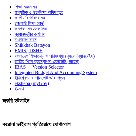
শিক্ষা মন্ত্রনালয়
মাধ্যমিক ও উচ্চশিক্ষা অধিদপ্তর
জাতীয় বিশ্ববিদ্যালয়
রাজশাহী শিক্ষা বোর্ড
জনপ্রশাসন মন্ত্রণালয়
প্রধানমন্ত্রীর কার্যালয়
বাংলাদেশ ফরম
Shikkhak Batayon
EMIS | DSHE
বাংলাদেশ শিক্ষাতথ্য ও পরিসংখ্যান ব্যুরো (ব্যানবেইস)
জাতীয় শিক্ষা ব্যবস্থাপনা একাডেমি (নায়েম)
IBAS++ Version Selector
Integrated Budget And Accounting System
ইমিগ্রেশন ও পাসপোর্ট অধিদপ্তর
eksheba (myGov)
ই-নথি
জরুরি হটলাইন
করোনা ভাইরাস প্রতিরোধে যোগাযোগ