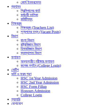
কোর্স ইনফরমেশন
প্রশাসন
প্রিন্সিপালের বার্তা
কর্মচারী তালিকা
কমিটিসমূহ
শিক্ষকবৃন্দ
শিক্ষকবৃন্দ (Teachers List)
শূণ্যপদের তথ্য (Vacant Posts)
বিভাগ
বাংলা বিভাগ
রাষ্ট্রবিজ্ঞান বিভাগ
হিসাববিজ্ঞান বিভাগ
ব্যবস্থাপনা বিভাগ
ফলাফল
অভ্যন্তরীণ পরীক্ষার ফলাফল
কলেজ লগইন (College Login)
নোটিশ
ভর্তি ও ফরম পূরণ
HSC 1st Year Admission
HSC 2nd Year Admission
HSC Form Fillup
Honours Admission
College Login
গ্যালারি
যোগাযোগ