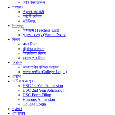
কোর্স ইনফরমেশন
প্রশাসন
প্রিন্সিপালের বার্তা
কর্মচারী তালিকা
কমিটিসমূহ
শিক্ষকবৃন্দ
শিক্ষকবৃন্দ (Teachers List)
শূণ্যপদের তথ্য (Vacant Posts)
বিভাগ
বাংলা বিভাগ
রাষ্ট্রবিজ্ঞান বিভাগ
হিসাববিজ্ঞান বিভাগ
ব্যবস্থাপনা বিভাগ
ফলাফল
অভ্যন্তরীণ পরীক্ষার ফলাফল
কলেজ লগইন (College Login)
নোটিশ
ভর্তি ও ফরম পূরণ
HSC 1st Year Admission
HSC 2nd Year Admission
HSC Form Fillup
Honours Admission
College Login
গ্যালারি
যোগাযোগ