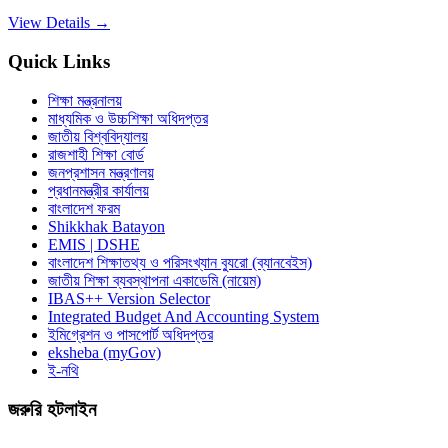
View Details →
Quick Links
শিক্ষা মন্ত্রনালয়
মাধ্যমিক ও উচ্চশিক্ষা অধিদপ্তর
জাতীয় বিশ্ববিদ্যালয়
রাজশাহী শিক্ষা বোর্ড
জনপ্রশাসন মন্ত্রণালয়
প্রধানমন্ত্রীর কার্যালয়
বাংলাদেশ ফরম
Shikkhak Batayon
EMIS | DSHE
বাংলাদেশ শিক্ষাতথ্য ও পরিসংখ্যান ব্যুরো (ব্যানবেইস)
জাতীয় শিক্ষা ব্যবস্থাপনা একাডেমি (নায়েম)
IBAS++ Version Selector
Integrated Budget And Accounting System
ইমিগ্রেশন ও পাসপোর্ট অধিদপ্তর
eksheba (myGov)
ই-নথি
জরুরি হটলাইন