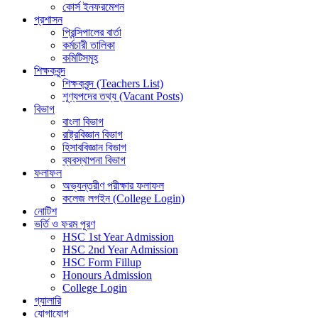
কোর্স ইনফরমেশন
প্রশাসন
প্রিন্সিপালের বার্তা
কর্মচারী তালিকা
কমিটিসমূহ
শিক্ষকবৃন্দ
শিক্ষকবৃন্দ (Teachers List)
শূণ্যপদের তথ্য (Vacant Posts)
বিভাগ
বাংলা বিভাগ
রাষ্ট্রবিজ্ঞান বিভাগ
হিসাববিজ্ঞান বিভাগ
ব্যবস্থাপনা বিভাগ
ফলাফল
অভ্যন্তরীণ পরীক্ষার ফলাফল
কলেজ লগইন (College Login)
নোটিশ
ভর্তি ও ফরম পূরণ
HSC 1st Year Admission
HSC 2nd Year Admission
HSC Form Fillup
Honours Admission
College Login
গ্যালারি
যোগাযোগ