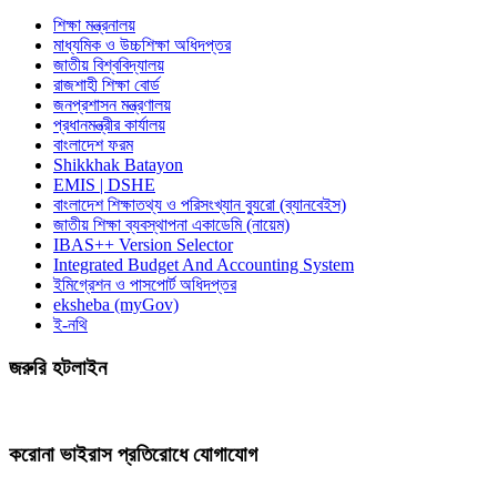
শিক্ষা মন্ত্রনালয়
মাধ্যমিক ও উচ্চশিক্ষা অধিদপ্তর
জাতীয় বিশ্ববিদ্যালয়
রাজশাহী শিক্ষা বোর্ড
জনপ্রশাসন মন্ত্রণালয়
প্রধানমন্ত্রীর কার্যালয়
বাংলাদেশ ফরম
Shikkhak Batayon
EMIS | DSHE
বাংলাদেশ শিক্ষাতথ্য ও পরিসংখ্যান ব্যুরো (ব্যানবেইস)
জাতীয় শিক্ষা ব্যবস্থাপনা একাডেমি (নায়েম)
IBAS++ Version Selector
Integrated Budget And Accounting System
ইমিগ্রেশন ও পাসপোর্ট অধিদপ্তর
eksheba (myGov)
ই-নথি
জরুরি হটলাইন
করোনা ভাইরাস প্রতিরোধে যোগাযোগ