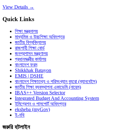
View Details →
Quick Links
শিক্ষা মন্ত্রনালয়
মাধ্যমিক ও উচ্চশিক্ষা অধিদপ্তর
জাতীয় বিশ্ববিদ্যালয়
রাজশাহী শিক্ষা বোর্ড
জনপ্রশাসন মন্ত্রণালয়
প্রধানমন্ত্রীর কার্যালয়
বাংলাদেশ ফরম
Shikkhak Batayon
EMIS | DSHE
বাংলাদেশ শিক্ষাতথ্য ও পরিসংখ্যান ব্যুরো (ব্যানবেইস)
জাতীয় শিক্ষা ব্যবস্থাপনা একাডেমি (নায়েম)
IBAS++ Version Selector
Integrated Budget And Accounting System
ইমিগ্রেশন ও পাসপোর্ট অধিদপ্তর
eksheba (myGov)
ই-নথি
জরুরি হটলাইন