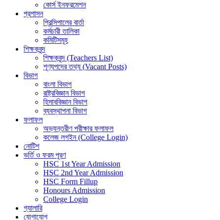
কোর্স ইনফরমেশন
প্রশাসন
প্রিন্সিপালের বার্তা
কর্মচারী তালিকা
কমিটিসমূহ
শিক্ষকবৃন্দ
শিক্ষকবৃন্দ (Teachers List)
শূণ্যপদের তথ্য (Vacant Posts)
বিভাগ
বাংলা বিভাগ
রাষ্ট্রবিজ্ঞান বিভাগ
হিসাববিজ্ঞান বিভাগ
ব্যবস্থাপনা বিভাগ
ফলাফল
অভ্যন্তরীণ পরীক্ষার ফলাফল
কলেজ লগইন (College Login)
নোটিশ
ভর্তি ও ফরম পূরণ
HSC 1st Year Admission
HSC 2nd Year Admission
HSC Form Fillup
Honours Admission
College Login
গ্যালারি
যোগাযোগ