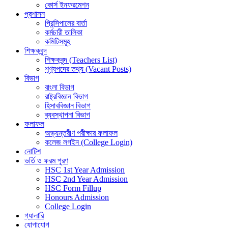
কোর্স ইনফরমেশন
প্রশাসন
প্রিন্সিপালের বার্তা
কর্মচারী তালিকা
কমিটিসমূহ
শিক্ষকবৃন্দ
শিক্ষকবৃন্দ (Teachers List)
শূণ্যপদের তথ্য (Vacant Posts)
বিভাগ
বাংলা বিভাগ
রাষ্ট্রবিজ্ঞান বিভাগ
হিসাববিজ্ঞান বিভাগ
ব্যবস্থাপনা বিভাগ
ফলাফল
অভ্যন্তরীণ পরীক্ষার ফলাফল
কলেজ লগইন (College Login)
নোটিশ
ভর্তি ও ফরম পূরণ
HSC 1st Year Admission
HSC 2nd Year Admission
HSC Form Fillup
Honours Admission
College Login
গ্যালারি
যোগাযোগ