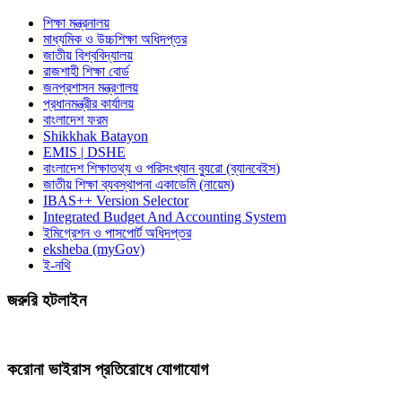
শিক্ষা মন্ত্রনালয়
মাধ্যমিক ও উচ্চশিক্ষা অধিদপ্তর
জাতীয় বিশ্ববিদ্যালয়
রাজশাহী শিক্ষা বোর্ড
জনপ্রশাসন মন্ত্রণালয়
প্রধানমন্ত্রীর কার্যালয়
বাংলাদেশ ফরম
Shikkhak Batayon
EMIS | DSHE
বাংলাদেশ শিক্ষাতথ্য ও পরিসংখ্যান ব্যুরো (ব্যানবেইস)
জাতীয় শিক্ষা ব্যবস্থাপনা একাডেমি (নায়েম)
IBAS++ Version Selector
Integrated Budget And Accounting System
ইমিগ্রেশন ও পাসপোর্ট অধিদপ্তর
eksheba (myGov)
ই-নথি
জরুরি হটলাইন
করোনা ভাইরাস প্রতিরোধে যোগাযোগ